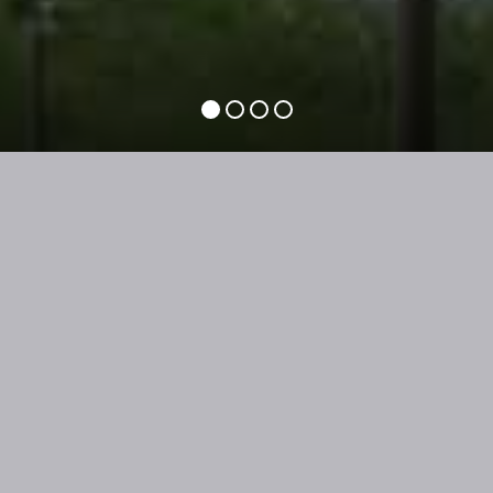
DIE REGION
OBERALLGÄU
bietet sich ganzjährig wunderbar für Luftkur-
und Erlebnisurlaube in der Natur an.